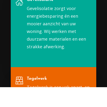
Gevelisolatie zorgt voor
energiebesparing én een
mooier aanzicht van uw
woning. Wij werken met
duurzame materialen en een
strakke afwerking.
Tegelwerk
Tegelwerk is een vak apart, en
wij beheersen het als de beste.
Van badkamer tot keuken —