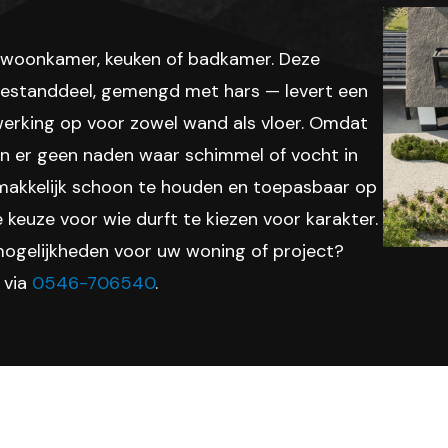
n woonkamer, keuken of badkamer. Deze
bestanddeel, gemengd met hars — levert een
afwerking op voor zowel wand als vloer. Omdat
an er geen naden waar schimmel of vocht in
, makkelijk schoon te houden en toepasbaar op
e keuze voor wie durft te kiezen voor karakter.
ogelijkheden voor uw woning of project?
 via
0546-706540
.