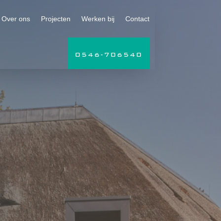
Over ons
Projecten
Werken bij
Contact
0546-706540