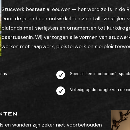
Stucwerk bestaat al eeuwen — het werd zelfs in de R
Door de jaren heen ontwikkelden zich talloze stijlen: 
plafonds met sierlijsten en ornamenten tot kurkdrog
daartussenin. Wij verzorgen alle vormen van stucwerk
werken met raapwerk, pleisterwerk en sierpleisterwer

wens
Specialisten in beton ciré, spa

Volledig op de hoogte van de n
nten
ds en wanden zijn zeker niet voorbehouden