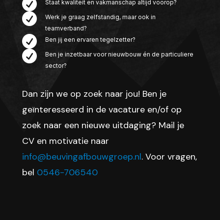

Staat kwaliteit en vakmanschap altijd voorop?

Werk je graag zelfstandig, maar ook in
teamverband?

Ben jij een ervaren tegelzetter?

Ben je inzetbaar voor nieuwbouw én de particuliere
sector?
Dan zijn we op zoek naar jou! Ben je
geïnteresseerd in de vacature en/of op
zoek naar een nieuwe uitdaging? Mail je
CV en motivatie naar
info@beuvingafbouwgroep.nl
. Voor vragen,
bel
0546-706540