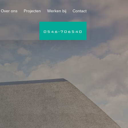
Over ons
Projecten
Werken bij
Contact
0546-706540